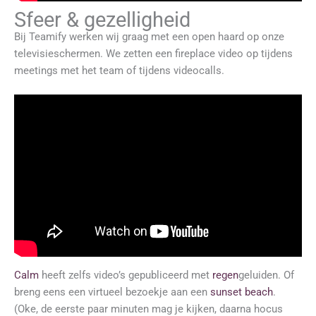
Sfeer & gezelligheid
Bij Teamify werken wij graag met een open haard op onze
televisieschermen. We zetten een fireplace video op tijdens
meetings met het team of tijdens videocalls.
Calm
heeft zelfs video’s gepubliceerd met
regen
geluiden. Of
breng eens een virtueel bezoekje aan een
sunset beach
.
(Oke, de eerste paar minuten mag je kijken, daarna hocus