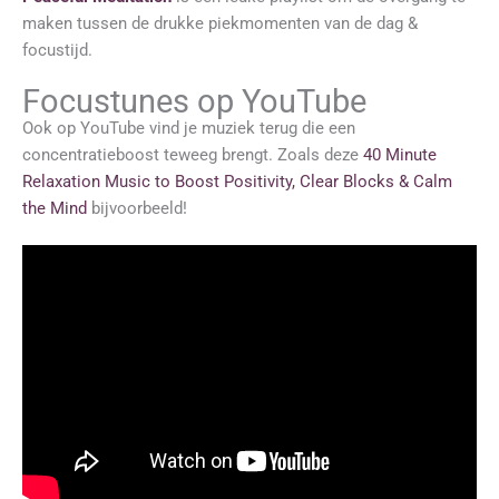
maken tussen de drukke piekmomenten van de dag &
focustijd.
Focustunes op YouTube
Ook op YouTube vind je muziek terug die een
concentratieboost teweeg brengt. Zoals deze
40 Minute
Relaxation Music to Boost Positivity, Clear Blocks & Calm
the Mind
bijvoorbeeld!